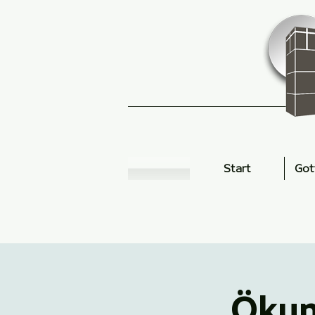
Start
Got
Ökum