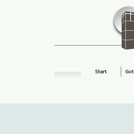
Start
Got