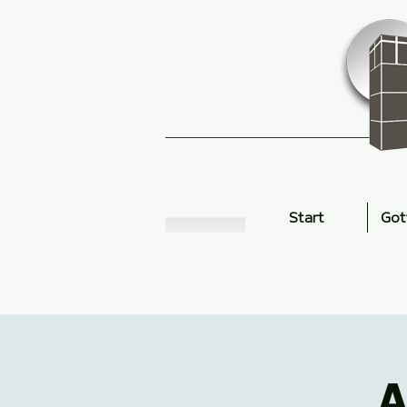
Start
Got
A