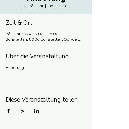
Fr., 28. Juni
  |  
Bonstetten
Zeit & Ort
28. Juni 2024, 10:00 – 16:00
Bonstetten, 8906 Bonstetten, Schweiz
Über die Veranstaltung
Anbetung
Diese Veranstaltung teilen