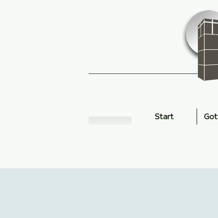
Start
Got