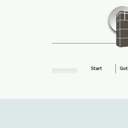
Start
Got