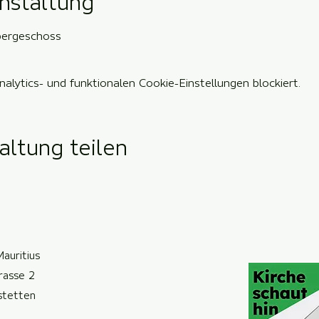
nstaltung
bergeschoss
lytics- und funktionalen Cookie-Einstellungen blockiert.
altung teilen
Mauritius
trasse 2
ste
t
ten