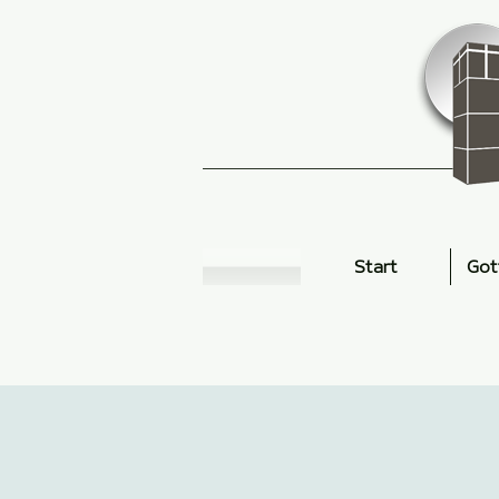
Start
Got