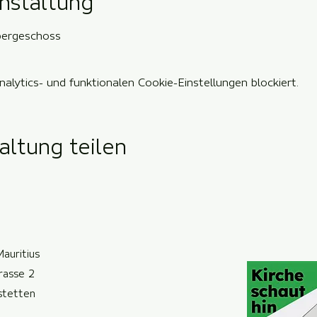
nstaltung
bergeschoss
lytics- und funktionalen Cookie-Einstellungen blockiert.
altung teilen
Mauritius
trasse 2
ste
t
ten