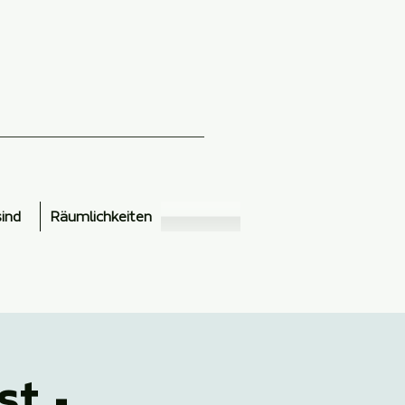
sind
Räumlichkeiten
st -