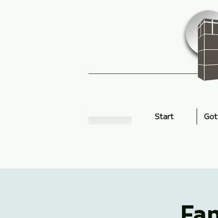
Start
Got
Fam