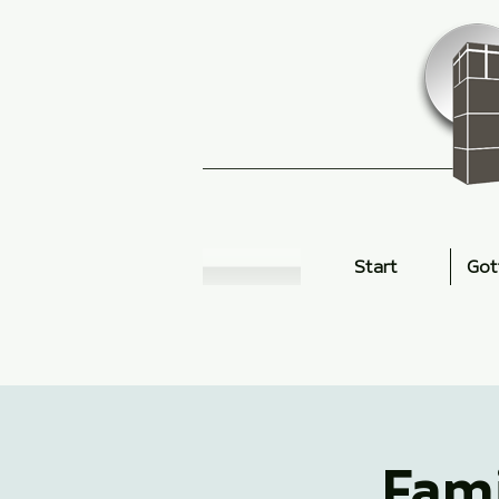
Start
Got
Fami