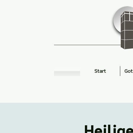
Start
Got
Heilig