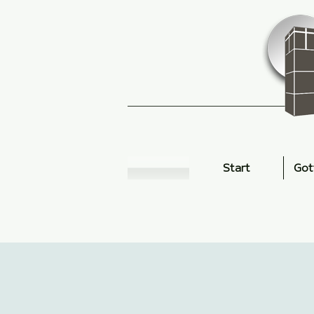
Start
Got