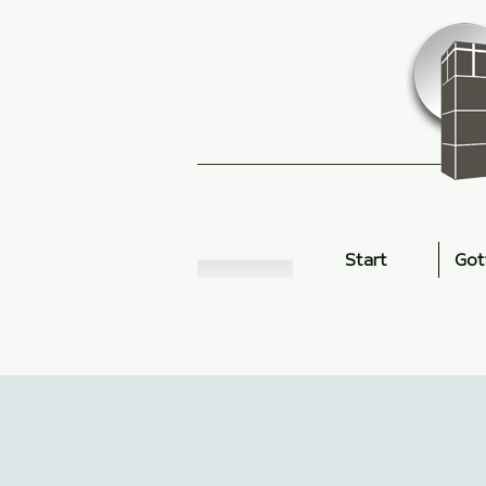
Start
Got