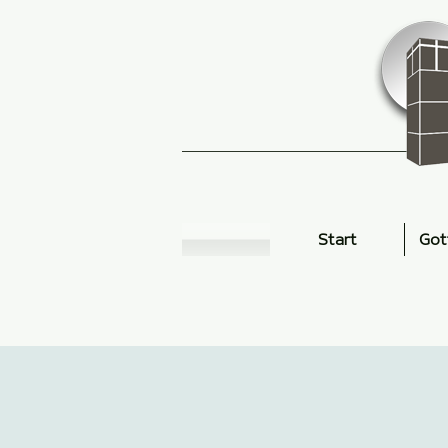
Start
Got