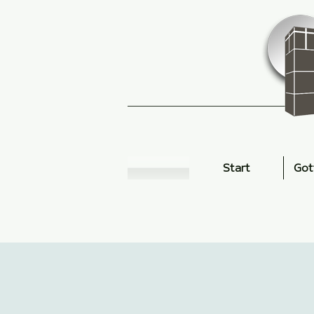
Start
Got