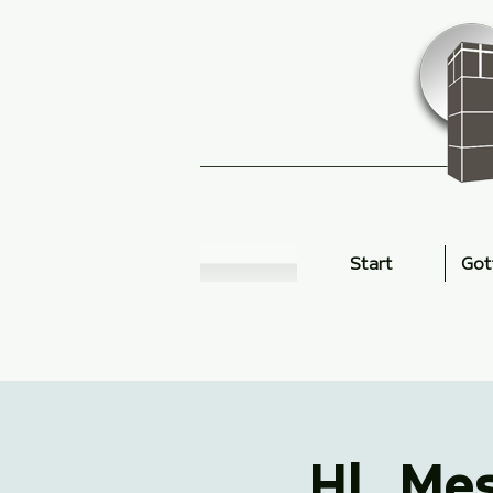
Start
Got
Hl. Me