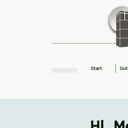
Start
Got
Hl. M