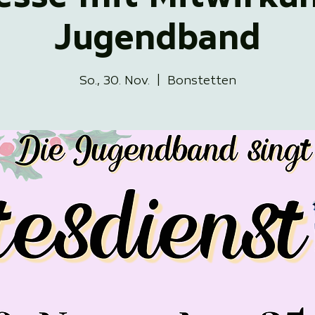
Jugendband
So., 30. Nov.
  |  
Bonstetten