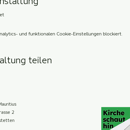
nstaltung
et
lytics- und funktionalen Cookie-Einstellungen blockiert.
altung teilen
Mauritius
trasse 2
ste
t
ten