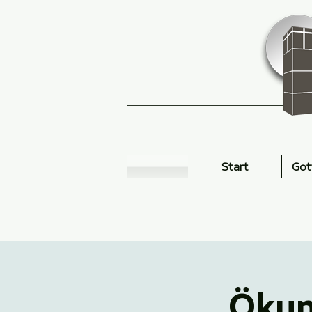
Start
Got
Ökum