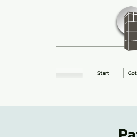
Start
Got
Pa