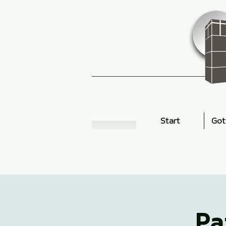
Start
Got
Pa