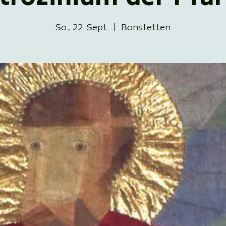
So., 22. Sept.
  |  
Bonstetten