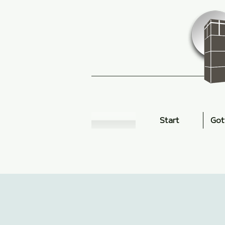
Start
Got